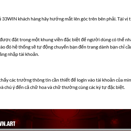
hủ 33WIN khách hàng hãy hướng mắt lên góc trên bên phải. Tại vị 
được đặt trong một khung viền đặc biệt để người dùng có thể nhậ
o đó hệ thống sẽ tự động chuyển bạn đến trang dành bạn chỉ cầ
ăng nhập tài khoản.
thấy các trường thông tin cần thiết để login vào tài khoản của 
à chú ý đến cả chữ hoa và chữ thường cùng các ký tự đặc biệt.