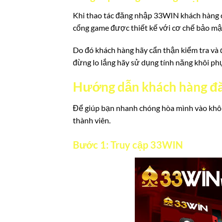
Khi thao tác đăng nhập 33WIN khách hàng c
cổng game được thiết kế với cơ chế bảo mậ
Do đó khách hàng hãy cẩn thận kiểm tra và
đừng lo lắng hãy sử dụng tính năng khôi phụ
Hướng dẫn khách hàng đ
Để giúp bạn nhanh chóng hòa mình vào không
thành viên.
Bước 1: Truy cập 33WIN