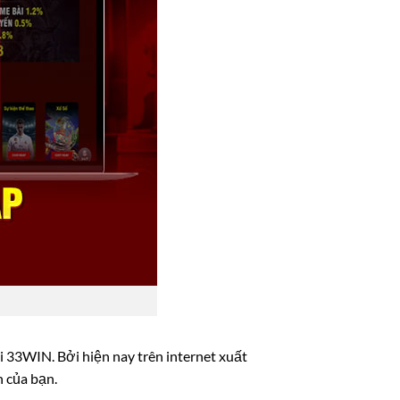
i 33WIN. Bởi hiện nay trên internet xuất
n của bạn.