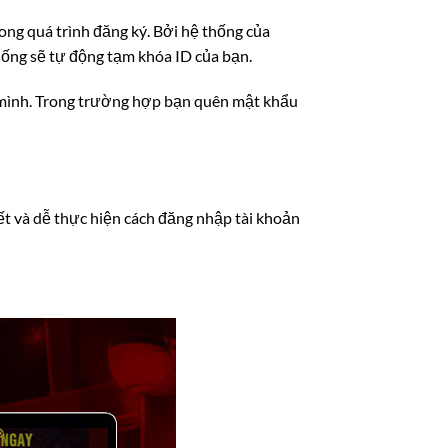
ng quá trình đăng ký. Bởi hệ thống của
ống sẽ tự động tạm khóa ID của bạn.
a mình. Trong trường hợp bạn quên mật khẩu
ết và dễ thực hiện cách đăng nhập tài khoản