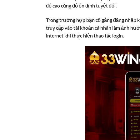
độ cao cùng độ ổn định tuyệt đối.
Trong trường hợp bạn cố gắng đăng nhập kh
truy cập vào tài khoản cá nhân làm ảnh hưởn
internet khi thực hiện thao tác login.