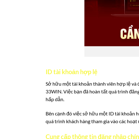
ID tài khoản hợp lệ
Sở hữu một tài khoản thành viên hợp lệ và đ
33WIN. Việc bạn đã hoàn tất quá trình đăng
hấp dẫn.
Bên cạnh đó việc sở hữu một ID tài khoản h
quá trình khách hàng tham gia vào các hoạt 
Cung cấp thông tin đăng nhập chín