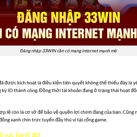
Đăng nhập 33WIN cần có mạng internet mạnh mẽ
ã được kích hoạt là điều kiện tiên quyết không thể thiếu đây là y
 ký ID thành công. Đồng thời tài khoản đang ở trạng thái hoạt độ
ợp lệ còn là cơ sở để bảo vệ quyền lợi chính đáng của bạn. Cũng 
động xanh chín trực tuyến đầy thú vị tại cổng game.
h xác tuyệt đối