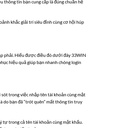
ếu thông tin bạn cung cấp là đúng chuẩn hệ
nh khắc giải trí siêu đỉnh cùng cơ hội húp
 gặp phải. Hiểu được điều đó dưới đây 33WIN
 phục hiệu quả giúp bạn nhanh chóng login
sót trong việc nhập tên tài khoản cùng mật
à do bạn đã “trót quên” mất thông tin truy
ý tự trong cả tên tài khoản cùng mật khẩu.